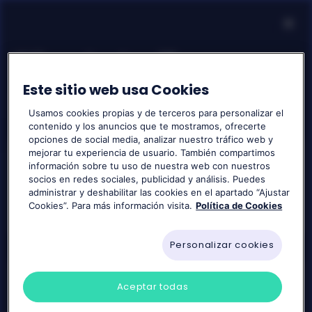
✕
Elige la tarifa que
›
Este sitio web usa Cookies
más se adapte a ti
Tarifa Transparente
Usamos cookies propias y de terceros para personalizar el
Resumen
›
contenido y los anuncios que te mostramos, ofrecerte
opciones de social media, analizar nuestro tráfico web y
mejorar tu experiencia de usuario. También compartimos
información sobre tu uso de nuestra web con nuestros
Tarifa Transparente
socios en redes sociales, publicidad y análisis. Puedes
PASO 1 DE 5
1
administrar y deshabilitar las cookies en el apartado “Ajustar
Crea tu cuenta
Energía y potencia a precio de mercado
Cookies”. Para más información visita.
Política de Cookies
Crea tu cuenta, accede a todas las
Personalizar cookies
funcionalidades de la app y controla
tu consumo energético al instante.
Aceptar todas
Tarifa Constante
Correo electrónico